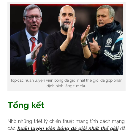
Top các huấn luyện viên bóng đá giỏi nhất thế giới đã góp phần
định hình làng túc cầu
Tổng kết
Nhờ những triết lý chiến thuật mang tính cách mạng,
các
huấn luyện viên bóng đá giỏi nhất thế giới
đã