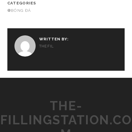
CATEGORIES
⚽BÓNG ĐÁ
WRITTEN BY:
THEFIL
THE-
FILLINGSTATION.CO