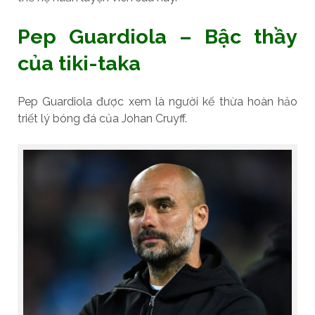
Pep Guardiola – Bậc thầy
của tiki-taka
Pep Guardiola được xem là người kế thừa hoàn hảo
triết lý bóng đá của Johan Cruyff.