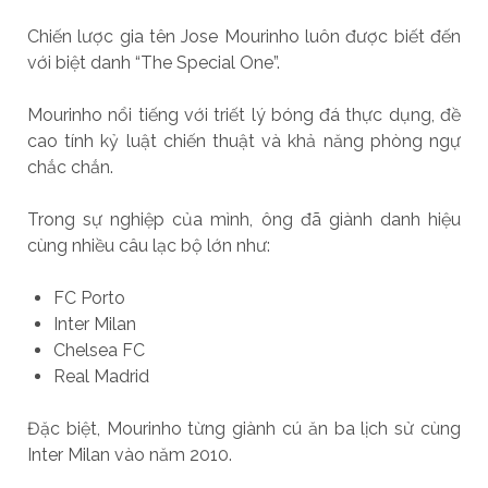
Chiến lược gia tên Jose Mourinho luôn được biết đến
với biệt danh “The Special One”.
Mourinho nổi tiếng với triết lý bóng đá thực dụng, đề
cao tính kỷ luật chiến thuật và khả năng phòng ngự
chắc chắn.
Trong sự nghiệp của mình, ông đã giành danh hiệu
cùng nhiều câu lạc bộ lớn như:
FC Porto
Inter Milan
Chelsea FC
Real Madrid
Đặc biệt, Mourinho từng giành cú ăn ba lịch sử cùng
Inter Milan vào năm 2010.