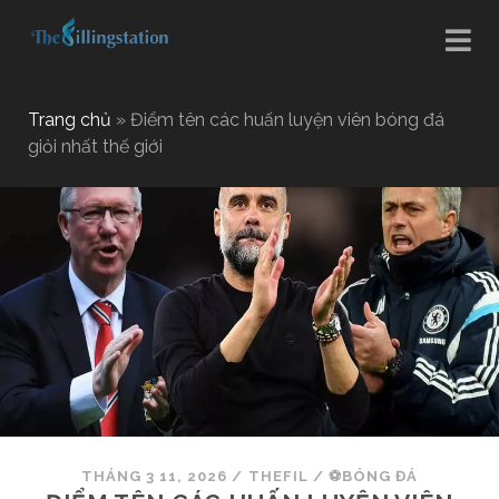
Trang chủ
»
Điểm tên các huấn luyện viên bóng đá
giỏi nhất thế giới
THÁNG 3 11, 2026
/
THEFIL
/
⚽BÓNG ĐÁ