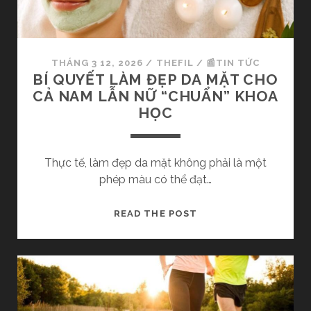
H
I
Ê
U
THÁNG 3 12, 2026
/
THEFIL
/
📰TIN TỨC
T
BÍ QUYẾT LÀM ĐẸP DA MẶT CHO
U
CẢ NAM LẪN NỮ “CHUẨN” KHOA
Ổ
HỌC
I
?
K
Thực tế, làm đẹp da mặt không phải là một
H
phép màu có thể đạt…
Á
M
B
READ THE POST
P
Í
H
Q
Ả
U
T
Y
I
Ế
Ể