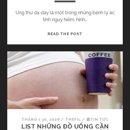
Y
Ắ
N
N
Ung thư dạ dày là một trong những bệnh lý ác
H
G
tính nguy hiểm, hình…
T
B
H
A
Ầ
T
READ THE POST
O
N
Ổ
L
N
Â
G
U
H
T
Ợ
H
P
Ì
C
N
Á
G
C
Ư
T
N
R
G
I
THÁNG 1 30, 2026
/
THEFIL
/
📰TIN TỨC
?
Ệ
LIST NHỮNG ĐỒ UỐNG CẦN
K