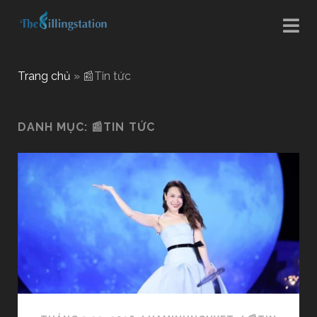
Trang chủ
»
📰Tin tức
DANH MỤC:
📰TIN TỨC