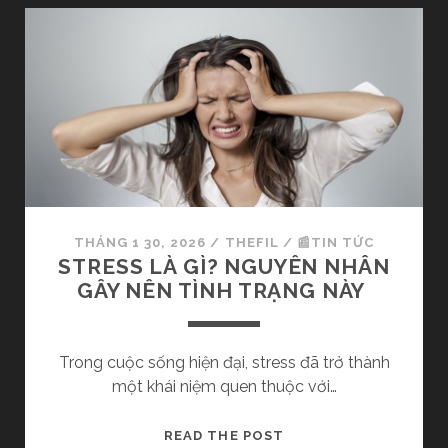
M
Y
L
B
Ẫ
Ộ
N
C
N
Ó
Ữ
T
Á
“
C
C
D
H
Ụ
THÁNG 1 30, 2026
/
THEFIL
/
📰TIN TỨC
U
N
STRESS LÀ GÌ? NGUYÊN NHÂN
Ẩ
G
GÂY NÊN TÌNH TRẠNG NÀY
N
G
”
Ì
K
?
Trong cuộc sống hiện đại, stress đã trở thành
H
N
một khái niệm quen thuộc với…
O
H
A
Ữ
S
READ THE POST
H