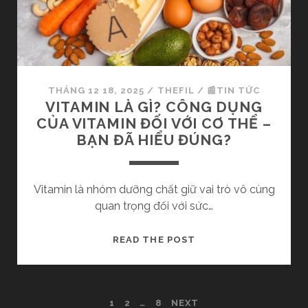
C
Á
Ủ
P
A
G
N
I
H
Á
A
THÁNG 12 18, 2025
/
THEFIL
/
📰TIN TỨC
O
Đ
VITAMIN LÀ GÌ? CÔNG DỤNG
D
A
CỦA VITAMIN ĐỐI VỚI CƠ THỂ –
Ụ
M
BẠN ĐÃ HIỂU ĐÚNG?
C
Đ
S
Ố
Ớ
I
Vitamin là nhóm dưỡng chất giữ vai trò vô cùng
M
V
quan trọng đối với sức…
H
Ớ
I
I
V
READ THE POST
Ệ
S
I
U
Ứ
T
Q
C
A
U
K
1
2
…
8
NEXT
M