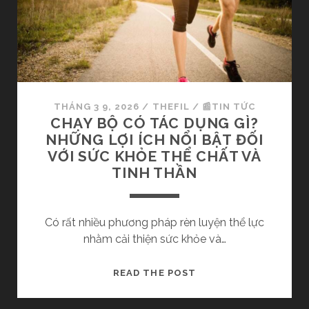
T
U
L
S
À
Ử
M
V
Đ
À
Ẹ
S
P
THÁNG 3 9, 2026
/
THEFIL
/
📰TIN TỨC
Ự
D
CHẠY BỘ CÓ TÁC DỤNG GÌ?
N
A
NHỮNG LỢI ÍCH NỔI BẬT ĐỐI
G
M
VỚI SỨC KHỎE THỂ CHẤT VÀ
H
Ặ
TINH THẦN
I
T
Ệ
C
P
H
Có rất nhiều phương pháp rèn luyện thể lực
O
nhằm cải thiện sức khỏe và…
C
Ả
C
READ THE POST
N
H
A
Ạ