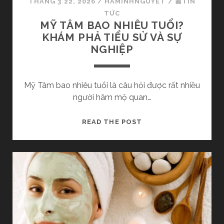
THÁNG 3 22, 2026
/
HAMINHNGUYET
/
📰TIN
TỨC
MỸ TÂM BAO NHIÊU TUỔI?
KHÁM PHẢ TIỂU SỬ VÀ SỰ
NGHIỆP
Mỹ Tâm bao nhiêu tuổi là câu hỏi được rất nhiều
người hâm mộ quan…
M
READ THE POST
Ỹ
T
Â
M
B
A
O
N