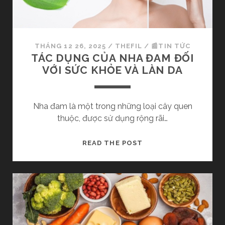
T
M
H
L
A
À
I
G
THÁNG 12 26, 2025
/
THEFIL
/
📰TIN TỨC
Ì
TÁC DỤNG CỦA NHA ĐAM ĐỐI
C
?
VỚI SỨC KHỎE VÀ LÀN DA
Ầ
N
N
H
Đ
Ữ
Nha đam là một trong những loại cây quen
Ặ
N
thuộc, được sử dụng rộng rãi…
C
G
B
P
T
READ THE POST
I
H
Á
Ệ
Ư
C
T
Ơ
D
L
N
Ụ
Ư
G
N
U
P
G
Ý
H