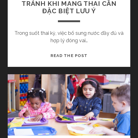
U
TRÁNH KHI MANG THAI CẦN
H
C
ĐẶC BIỆT LƯU Ý
I
H
N
Ứ
À
N
Trong suốt thai kỳ, việc bổ sung nước đầy đủ và
O
G
hợp lý đóng vai…
T
U
H
N
L
READ THE POST
Ì
G
I
C
T
S
Ó
H
T
H
Ư
N
I
D
H
Ệ
Ạ
Ữ
U
D
N
Q
À
G
U
Y
Đ
Ả
K
Ồ
H
U