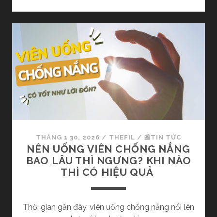
N
T
Ọ
G
R
C
L
E
Ợ
S
I
S
Í
L
C
À
H
G
N
Ì
Ổ
?
I
N
B
G
THÁNG 1 30, 2026
/
THEFIL
/
📰TIN TỨC
Ậ
U
NÊN UỐNG VIÊN CHỐNG NẮNG
T
Y
BAO LÂU THÌ NGƯNG? KHI NÀO
Đ
Ê
THÌ CÓ HIỆU QUẢ
Ố
N
I
N
V
H
Thời gian gần đây, viên uống chống nắng nổi lên
Ớ
Â