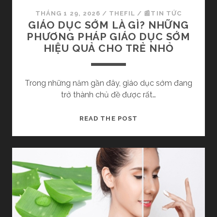
Ô
Ố
THÁNG 1 29, 2026
/
THEFIL
/
📰TIN TỨC
N
N
GIÁO DỤC SỚM LÀ GÌ? NHỮNG
G
G
PHƯƠNG PHÁP GIÁO DỤC SỚM
N
C
HIỆU QUẢ CHO TRẺ NHỎ
Ê
Ầ
N
N
X
T
Trong những năm gần đây, giáo dục sớm đang
E
R
trở thành chủ đề được rất…
M
Á
T
N
G
READ THE POST
H
H
I
Ư
K
Á
Ờ
H
O
N
I
D
G
M
Ụ
A
C
N
S
G
Ớ