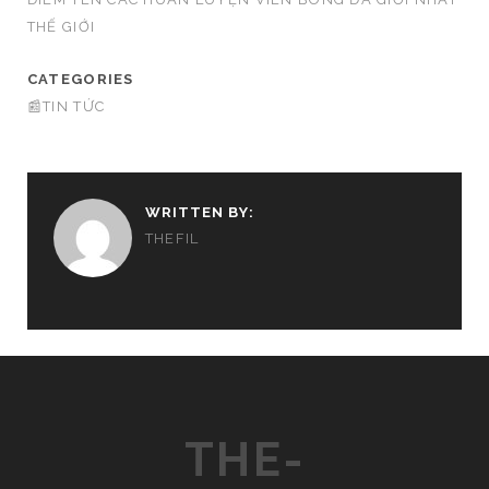
THẾ GIỚI
CATEGORIES
📰TIN TỨC
WRITTEN BY:
THEFIL
THE-