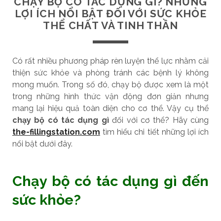
CHẠY BỘ CÓ TÁC DỤNG GÌ? NHỮNG
LỢI ÍCH NỔI BẬT ĐỐI VỚI SỨC KHỎE
THỂ CHẤT VÀ TINH THẦN
Có rất nhiều phương pháp rèn luyện thể lực nhằm cải
thiện sức khỏe và phòng tránh các bệnh lý không
mong muốn. Trong số đó, chạy bộ được xem là một
trong những hình thức vận động đơn giản nhưng
mang lại hiệu quả toàn diện cho cơ thể. Vậy cụ thể
chạy bộ có tác dụng gì
đối với cơ thể? Hãy cùng
the-fillingstation.com
tìm hiểu chi tiết những lợi ích
nổi bật dưới đây.
Chạy bộ có tác dụng gì đến
sức khỏe?