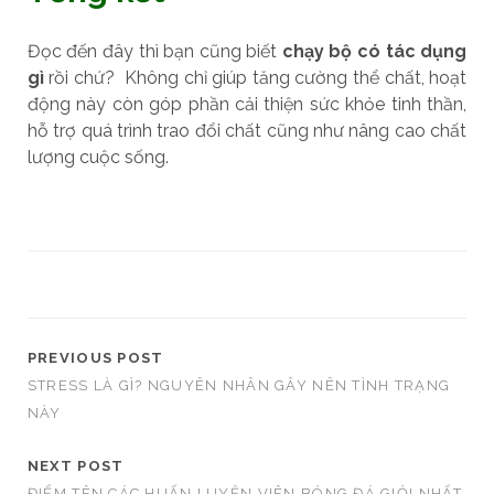
Đọc đến đây thì bạn cũng biết
chạy bộ có tác dụng
gì
rồi chứ? Không chỉ giúp tăng cường thể chất, hoạt
động này còn góp phần cải thiện sức khỏe tinh thần,
hỗ trợ quá trình trao đổi chất cũng như nâng cao chất
lượng cuộc sống.
PREVIOUS POST
STRESS LÀ GÌ? NGUYÊN NHÂN GÂY NÊN TÌNH TRẠNG
NÀY
NEXT POST
ĐIỂM TÊN CÁC HUẤN LUYỆN VIÊN BÓNG ĐÁ GIỎI NHẤT