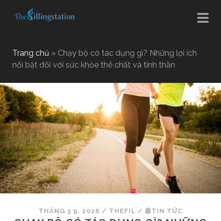
Trang chủ
»
Chạy bộ có tác dụng gì? Những lợi ích
nổi bật đối với sức khỏe thể chất và tinh thần
THÁNG 3 9, 2026
/
THEFIL
/
📰TIN TỨC