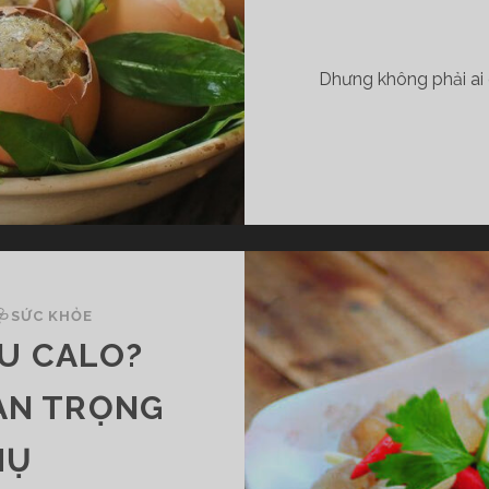
Dhưng không phải ai
🩺SỨC KHỎE
ÊU CALO?
UAN TRỌNG
HỤ