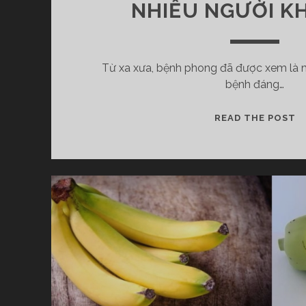
NHIỀU NGƯỜI KH
Từ xa xưa, bệnh phong đã được xem là 
bệnh đáng…
B
READ THE POST
Ệ
N
H
P
H
O
N
G
L
À
G