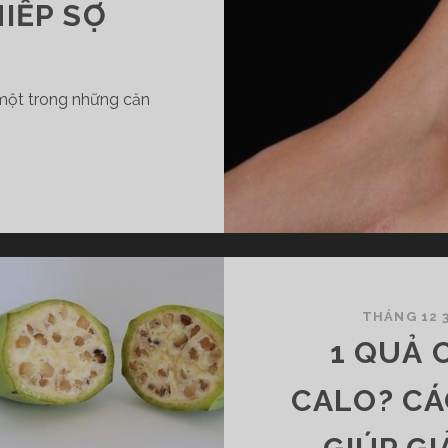
IẾP SỢ
một trong những căn
THÁNG 12 3
1 QUẢ 
CALO? CÁ