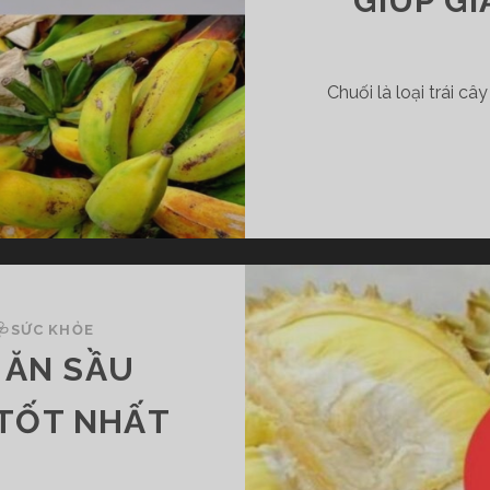
GIÚP G
Chuối là loại trái c
🩺SỨC KHỎE
 ĂN SẦU
 TỐT NHẤT