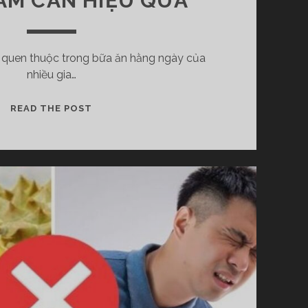
IẢM CÂN HIỆU QUẢ
ây quen thuộc trong bữa ăn hằng ngày của
nhiều gia…
1
READ THE POST
Q
U
Ả
C
H
U
Ố
I
B
A
O
N