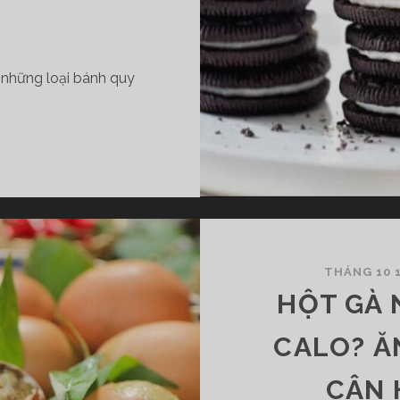
 những loại bánh quy
THÁNG 10 1
HỘT GÀ 
CALO? Ă
CÂN 