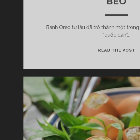
BÉO
T
N
H
Bánh Oreo từ lâu đã trở thành một trong
Ấ
“quốc dân”,…
T
C
H
B
READ THE POST
Ư
Á
A
N
?
H
O
R
E
O
B
A
O
N
H