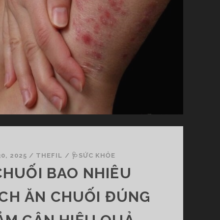
0, 2025
/
THEFIL
/
🩺SỨC KHỎE
CHUỐI BAO NHIÊU
CH ĂN CHUỐI ĐÚNG