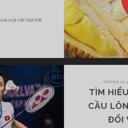
ua của các loại trái
THÁNG 12 2
TÌM HIỂ
CẦU LÔN
ĐỐI