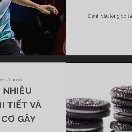
Đánh cầu lông có tác
🩺SỨC KHỎE
 NHIÊU
I TIẾT VÀ
 CƠ GÂY