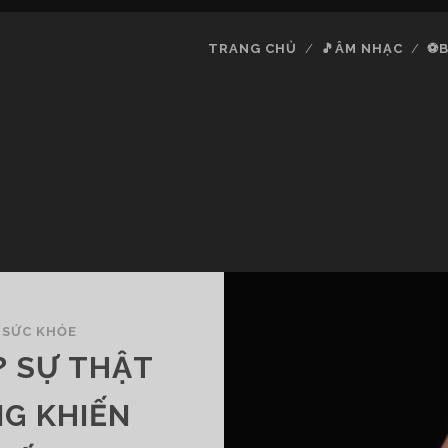
TRANG CHỦ
🎵ÂM NHẠC
⚽B
SỨC KHỎE
? SỰ THẬT
NG KHIẾN