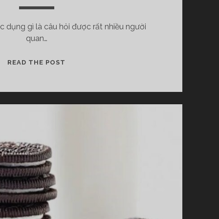
Ố
I
 dụng gì là câu hỏi được rất nhiều người
Đ
quan…
Ú
N
G
T
READ THE POST
G
Ì
I
M
Ú
H
P
I
G
Ể
I
U
Ả
T
M
H
C
Ô
Â
N
N
G
H
T
I
I