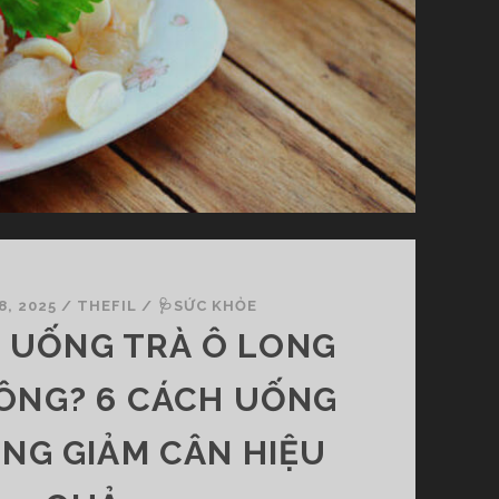
N
H
I
Ê
U
C
A
L
O
?
Ă
N
8, 2025
/
THEFIL
/
🩺SỨC KHỎE
N
 UỐNG TRÀ Ô LONG
H
I
ÔNG? 6 CÁCH UỐNG
Ề
U
ONG GIẢM CÂN HIỆU
L
À