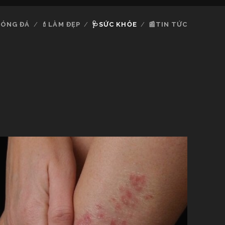
ÓNG ĐÁ
💄LÀM ĐẸP
🩺SỨC KHỎE
📰TIN TỨC