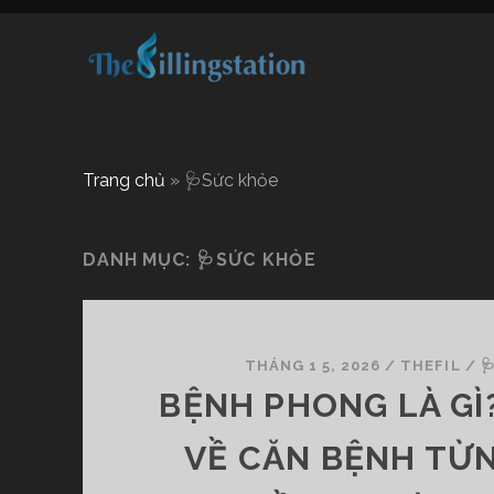
Trang chủ
»
🩺Sức khỏe
DANH MỤC:
🩺SỨC KHỎE
THÁNG 1 5, 2026
/
THEFIL
/

BỆNH PHONG LÀ GÌ
VỀ CĂN BỆNH TỪ