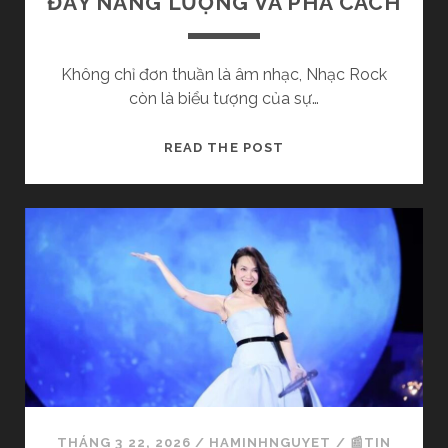
l
ĐẦY NĂNG LƯỢNG VÀ PHÁ CÁCH
l
Không chỉ đơn thuần là âm nhạc, Nhạc Rock
i
còn là biểu tượng của sự…
n
N
READ THE POST
H
g
Ạ
C
s
R
O
t
C
K
a
L
À
t
G
Ì
i
?
THÁNG 3 22, 2026
/
HAMINHNGUYET
/
📰TIN