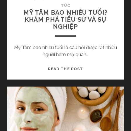
D
TỨC
o
Ò
MỸ TÂM BAO NHIÊU TUỔI?
N
KHÁM PHẢ TIỂU SỬ VÀ SỰ
n
G
NGHIỆP
N
.
H
Ạ
Mỹ Tâm bao nhiêu tuổi là câu hỏi được rất nhiều
c
C
người hâm mộ quan…
Đ
o
Ầ
M
READ THE POST
Y
Ỹ
m
N
T
Ă
Â
P
N
M
G
B
o
L
A
Ư
O
s
Ợ
N
N