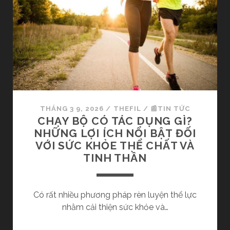
M
T
L
Ê
Ẫ
N
N
C
N
Á
Ữ
C
H
“
U
C
Ấ
THÁNG 3 9, 2026
/
THEFIL
/
📰TIN TỨC
H
N
CHẠY BỘ CÓ TÁC DỤNG GÌ?
U
L
NHỮNG LỢI ÍCH NỔI BẬT ĐỐI
Ẩ
U
VỚI SỨC KHỎE THỂ CHẤT VÀ
N
Y
TINH THẦN
”
Ệ
K
N
H
V
Có rất nhiều phương pháp rèn luyện thể lực
O
I
nhằm cải thiện sức khỏe và…
A
Ê
H
N