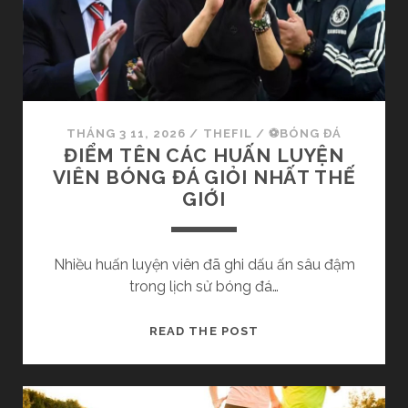
U
L
S
À
Ử
M
V
Đ
À
Ẹ
S
P
THÁNG 3 11, 2026
/
THEFIL
/
⚽BÓNG ĐÁ
Ự
D
ĐIỂM TÊN CÁC HUẤN LUYỆN
N
A
VIÊN BÓNG ĐÁ GIỎI NHẤT THẾ
G
M
GIỚI
H
Ặ
I
T
Ệ
C
Nhiều huấn luyện viên đã ghi dấu ấn sâu đậm
P
H
trong lịch sử bóng đá…
O
C
Đ
READ THE POST
Ả
I
N
Ể
A
M