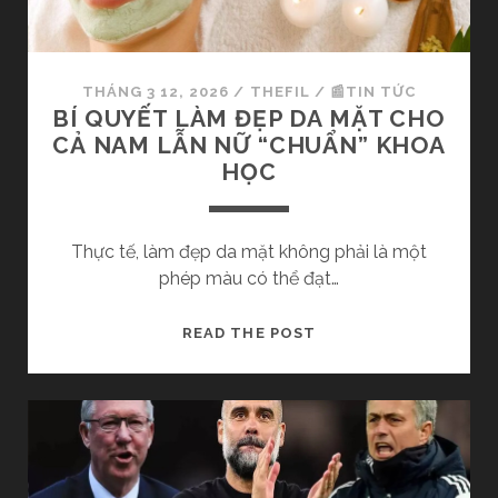
H
t
G
I
V
Ê
s
À
U
THÁNG 3 12, 2026
/
THEFIL
/
📰TIN TỨC
P
T
BÍ QUYẾT LÀM ĐẸP DA MẶT CHO
H
U
CẢ NAM LẪN NỮ “CHUẨN” KHOA
Á
Ổ
HỌC
C
I
Á
?
C
K
Thực tế, làm đẹp da mặt không phải là một
H
H
phép màu có thể đạt…
Á
M
B
READ THE POST
P
Í
H
Q
Ả
U
T
Y
I
Ế
Ể
T