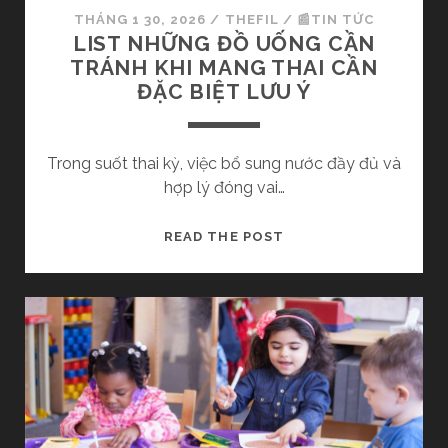
G
I
THÁNG 1 30, 2026
/
THEFIL
/
📰TIN TỨC
?
Ệ
LIST NHỮNG ĐỒ UỐNG CẦN
K
U
TRÁNH KHI MANG THAI CẦN
H
C
ĐẶC BIỆT LƯU Ý
I
H
N
Ứ
À
N
Trong suốt thai kỳ, việc bổ sung nước đầy đủ và
O
G
hợp lý đóng vai…
T
U
H
N
L
READ THE POST
Ì
G
I
C
T
S
Ó
H
T
H
Ư
N
I
D
H
Ệ
Ạ
Ữ
U
D
N
Q
À
G
U
Y