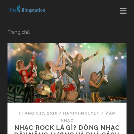
Trang chủ
T
h
e
-
f
THÁNG 3 27, 2026
/
HAMINHNGUYET
/
🎵ÂM
i
NHẠC
NHẠC ROCK LÀ GÌ? DÒNG NHẠC