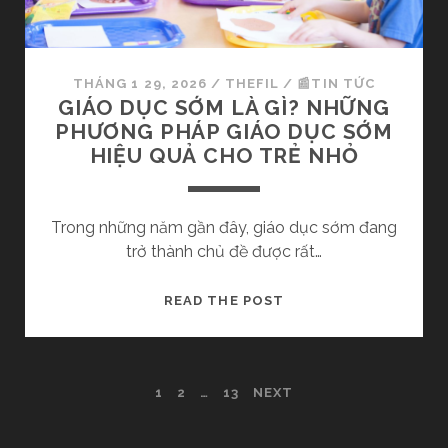
Đ
Ả
K
Ồ
H
U
Ô
Ố
THÁNG 1 29, 2026
/
THEFIL
/
📰TIN TỨC
N
N
GIÁO DỤC SỚM LÀ GÌ? NHỮNG
G
G
PHƯƠNG PHÁP GIÁO DỤC SỚM
N
C
HIỆU QUẢ CHO TRẺ NHỎ
Ê
Ầ
N
N
X
T
Trong những năm gần đây, giáo dục sớm đang
E
R
trở thành chủ đề được rất…
M
Á
T
N
G
READ THE POST
H
H
I
Ư
K
Á
Ờ
H
O
N
I
P
1
2
…
13
NEXT
D
G
M
Ụ
H
A
C