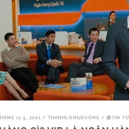
HÁNG 11 5, 2021
/
THANHLONGDUONG
/
📰TIN T