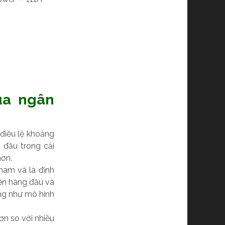
của ngân
điều lệ khoảng
 đầu trong cải
hơn.
nam và là định
lên hàng đầu và
ng như mô hình
ơn so với nhiều