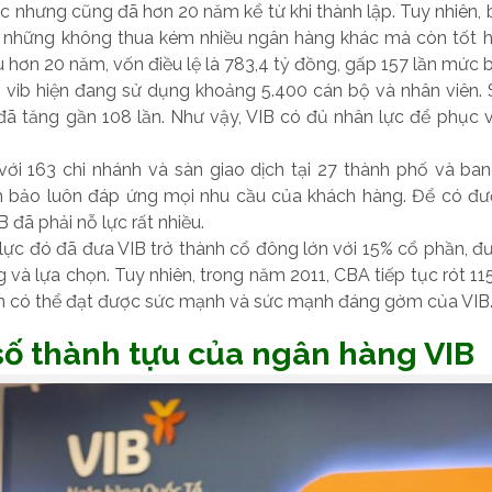
 nhưng cũng đã hơn 20 năm kể từ khi thành lập. Tuy nhiên, 
 những không thua kém nhiều ngân hàng khác mà còn tốt h
u hơn 20 năm, vốn điều lệ là 783,4 tỷ đồng, gấp 157 lần mức 
, vib hiện đang sử dụng khoảng 5.400 cán bộ và nhân viên. 
đã tăng gần 108 lần. Như vậy, VIB có đủ nhân lực để phục v
với 163 chi nhánh và sàn giao dịch tại 27 thành phố và ban
 bảo luôn đáp ứng mọi nhu cầu của khách hàng. Để có đư
IB đã phải nỗ lực rất nhiều.
lực đó đã đưa VIB trở thành cổ đông lớn với 15% cổ phần, 
ng và lựa chọn. Tuy nhiên, trong năm 2011, CBA tiếp tục rót 1
ạn có thể đạt được sức mạnh và sức mạnh đáng gờm của VIB
t số thành tựu của ngân hàng VIB