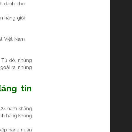
ất dành cho
n hàng giới
ất Việt Nam
. Từ đó, những
goài ra, những
áng tin
ần 24 năm khẳng
hách hàng không
 xếp hạng ngân