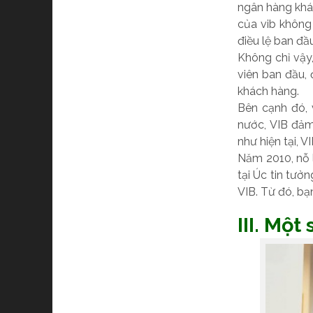
ngân hàng khác
của vib không
điều lệ ban đầ
Không chỉ vậy
viên ban đầu, 
khách hàng.
Bên cạnh đó, 
nước, VIB đảm
như hiện tại, V
Năm 2010, nỗ 
tại Úc tin tưở
VIB. Từ đó, b
III. Mộ