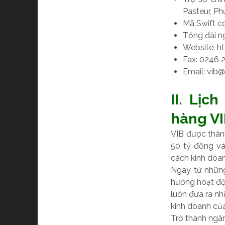
Pasteur, P
Mã Swift 
Tổng đài n
Website: h
Fax: 0246 
Email:
vib@
II. Lịc
hàng V
VIB được thàn
50 tỷ đồng và
cách kinh doan
Ngay từ những
hướng hoạt độn
luôn đưa ra n
kinh doanh củ
Trở thành ngân