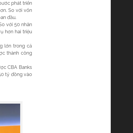
bước phát triển
ơn. So với vốn
ban đầu.
So với 50 nhân
ụ hơn hai triệu
g lớn trong cả
ợc thành công
được CBA Banks
150 tỷ đồng vào
.