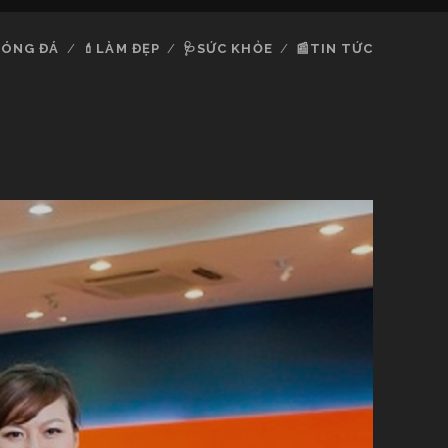
ÓNG ĐÁ
💄LÀM ĐẸP
🩺SỨC KHỎE
📰TIN TỨC