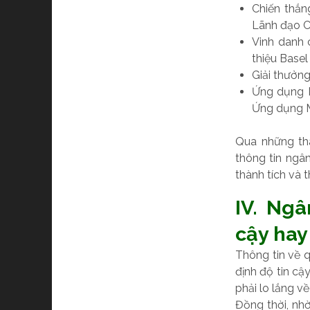
Chiến thắn
Lãnh đạo C
Vinh danh 
thiệu Basel 
Giải thưởn
Ứng dụng M
Ứng dụng M
Qua những thà
thông tin ngâ
thành tích và t
IV. Ng
cậy hay
Thông tin về q
định độ tin cậ
phải lo lắng về
Đồng thời, nh