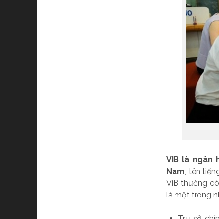
VIB là ngân 
Nam
, tên tiế
ViB thường cò
là một trong 
Trụ sở chí