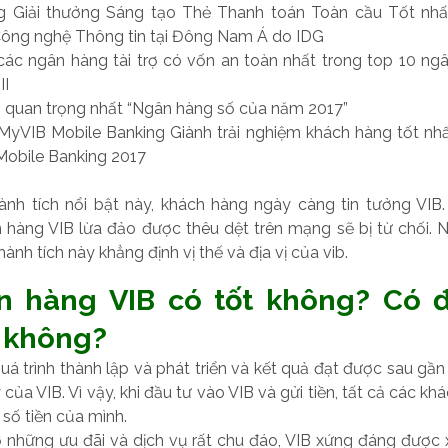
g Giải thưởng Sáng tạo Thẻ Thanh toán Toàn cầu Tốt nh
ông nghệ Thông tin tại Đông Nam Á do IDG
các ngân hàng tài trợ có vốn an toàn nhất trong top 10 ngâ
II
g quan trọng nhất “Ngân hàng số của năm 2017”
yVIB Mobile Banking Giành trải nghiệm khách hàng tốt nh
obile Banking 2017
nh tích nổi bật này, khách hàng ngày càng tin tưởng VIB
n hàng VIB lừa đảo được thêu dệt trên mạng sẽ bị từ chối. N
hành tích này khẳng định vị thế và địa vị của vib.
ân hàng VIB có tốt không? Có đ
 không?
uá trình thành lập và phát triển và kết quả đạt được sau g
y của VIB. Vì vậy, khi đầu tư vào VIB và gửi tiền, tất cả các k
 số tiền của mình.
ờ những ưu đãi và dịch vụ rất chu đáo, VIB xứng đáng được