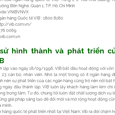
hường Bến Nghé, Quận 1, TP. Hồ Chí Minh
code: VNIBVNVX
gân hàng Quốc tế VIB : 1800 8180
ttp://vib.com.vn/
276 0069
vib.com.vn
h sử hình thành và phát triển 
IB
h lập vào ngày 18/09/1996, VIB bắt đầu hoạt động với vốn 
 23 cán bộ, nhân viên. Nhờ là một trong số ít ngân hàng đi
h nên sự phát triển của các ngân hàng cũng trở nên nổi bật 
 ngày đầu thành lập, VIB luôn lấy khách hàng làm kim chỉ 
g trọng tâm. Từ đó, chúng tôi luôn đặt chất lượng dịch vụ 
hững giải pháp sáng tạo để đổi mới và mở rộng hoạt động cũ
a mình.
 hàng quốc tế phát triển nhất tại Việt Nam. Vib ra đời chậm h