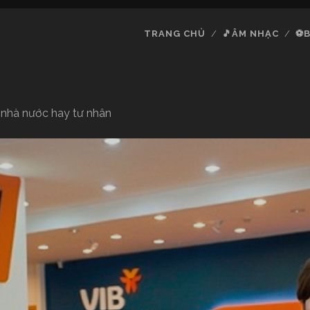
TRANG CHỦ
🎵ÂM NHẠC
⚽B
g nhà nước hay tư nhân