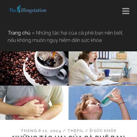
Trang chủ
»
Những tác hại của cà phê bạn nên biết
nếu không muốn nguy hiểm đến sức khỏe
THÁNG 8 12, 2024
/
THEFIL
/
🩺SỨC KHỎE