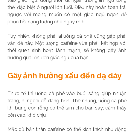
vào giấc ngủ, đồng thời rút ngắn thời gian ngủ tổng
thể, đặc biệt ở người lớn tuổi. Điều này hoàn toàn trái
ngược với mong muốn có một giấc ngủ ngon để
phục hồi năng lượng cho ngày mới.
Tuy nhiên, không phải ai uống cà phê cũng gặp phải
vấn đề này. Một lượng caffeine vừa phải, kết hợp với
thói quen sinh hoạt lành mạnh, sẽ không gây ảnh
hưởng quá lớn đến giấc ngủ của bạn.
Gây ảnh hưởng xấu đến dạ dày
Thực tế thì uống cà phê vào buổi sáng giúp nhuận
tràng, đi ngoài dễ dàng hơn. Thế nhưng, uống cà phê
khi bụng còn rỗng có thể làm cho bạn say; cảm thấy
cồn cào, khó chịu.
Mặc dù bản thân caffeine có thể kích thích nhu động