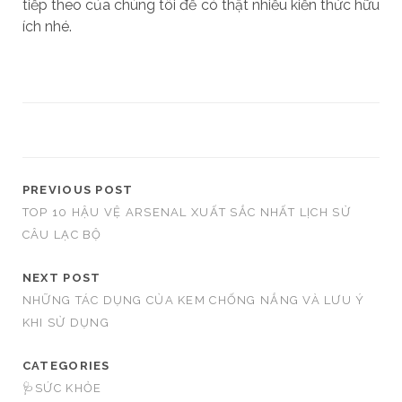
tiếp theo của chúng tôi để có thật nhiều kiến thức hữu
ích nhé.
PREVIOUS POST
TOP 10 HẬU VỆ ARSENAL XUẤT SẮC NHẤT LỊCH SỬ
CÂU LẠC BỘ
NEXT POST
NHỮNG TÁC DỤNG CỦA KEM CHỐNG NẮNG VÀ LƯU Ý
KHI SỬ DỤNG
CATEGORIES
🩺SỨC KHỎE