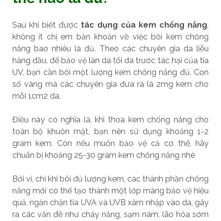
Sau khi biết được
tác dụng của kem chống nắng
,
không ít chị em băn khoăn về việc bôi kem chống
nắng bao nhiêu là đủ. Theo các chuyên gia da liễu
hàng đầu, để bảo vệ làn da tối đa trước tác hại của tia
UV, bạn cần bôi một lượng kem chống nắng đủ. Con
số vàng mà các chuyên gia đưa ra là 2mg kem cho
mỗi 1cm2 da.
Điều này có nghĩa là, khi thoa kem chống nắng cho
toàn bộ khuôn mặt, bạn nên sử dụng khoảng 1-2
gram kem. Còn nếu muốn bảo vệ cả cơ thể, hãy
chuẩn bị khoảng 25-30 gram kem chống nắng nhé
Bởi vì, chỉ khi bôi đủ lượng kem, các thành phần chống
nắng mới có thể tạo thành một lớp màng bảo vệ hiệu
quả, ngăn chặn tia UVA và UVB xâm nhập vào da, gây
ra các vấn đề như cháy nắng, sạm nám, lão hóa sớm