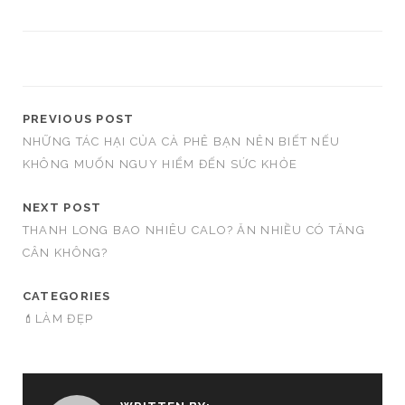
PREVIOUS POST
NHỮNG TÁC HẠI CỦA CÀ PHÊ BẠN NÊN BIẾT NẾU
KHÔNG MUỐN NGUY HIỂM ĐẾN SỨC KHỎE
NEXT POST
THANH LONG BAO NHIÊU CALO? ĂN NHIỀU CÓ TĂNG
CÂN KHÔNG?
CATEGORIES
💄LÀM ĐẸP