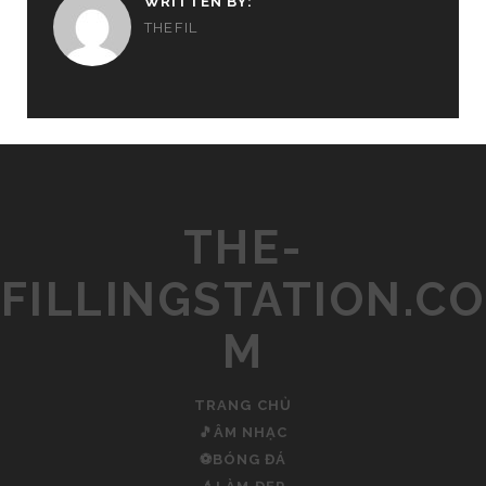
WRITTEN BY:
THEFIL
THE-
FILLINGSTATION.CO
M
TRANG CHỦ
🎵ÂM NHẠC
⚽BÓNG ĐÁ