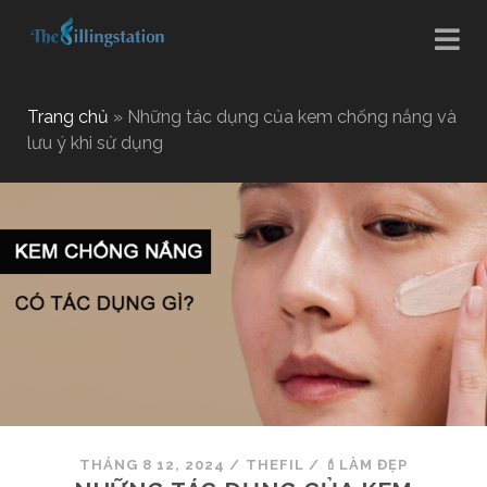
Trang chủ
»
Những tác dụng của kem chống nắng và
lưu ý khi sử dụng
THÁNG 8 12, 2024
/
THEFIL
/
💄LÀM ĐẸP