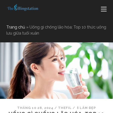
Trang chủ
»
Uống gì chống lão hóa: Top 10 thức uống
lưu giữa tuổi xuân
THÁNG 10 28, 2024
/
THEFIL
/
💄LÀM ĐẸP