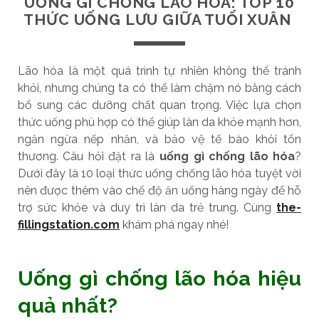
UỐNG GÌ CHỐNG LÃO HÓA: TOP 10
THỨC UỐNG LƯU GIỮA TUỔI XUÂN
Lão hóa là một quá trình tự nhiên không thể tránh
khỏi, nhưng chúng ta có thể làm chậm nó bằng cách
bổ sung các dưỡng chất quan trọng. Việc lựa chọn
thức uống phù hợp có thể giúp làn da khỏe mạnh hơn,
ngăn ngừa nếp nhăn, và bảo vệ tế bào khỏi tổn
thương. Câu hỏi đặt ra là
uống gì chống lão hóa
?
Dưới đây là 10 loại thức uống chống lão hóa tuyệt vời
nên được thêm vào chế độ ăn uống hàng ngày để hỗ
trợ sức khỏe và duy trì làn da trẻ trung. Cùng
the-
fillingstation.com
khám phá ngay nhé!
Uống gì chống lão hóa hiệu
quả nhất?