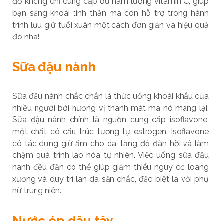
đỏ không chỉ cung cấp đủ hàm lượng vitamin C, giúp
bạn sảng khoái tinh thần mà còn hỗ trợ trong hành
trình lưu giữ tuổi xuân một cách đơn giản và hiệu quả
đó nha!
Sữa đậu nành
Sữa đậu nành chắc chắn là thức uống khoái khẩu của
nhiều người bởi hương vị thanh mát mà nó mang lại.
Sữa đậu nành chính là nguồn cung cấp isoflavone,
một chất có cấu trúc tương tự estrogen. Isoflavone
có tác dụng giữ ẩm cho da, tăng độ đàn hồi và làm
chậm quá trình lão hóa tự nhiên. Việc uống sữa đậu
nành đều đặn có thể giúp giảm thiểu nguy cơ loãng
xương và duy trì làn da săn chắc, đặc biệt là với phụ
nữ trung niên.
Nước ép dâu tây