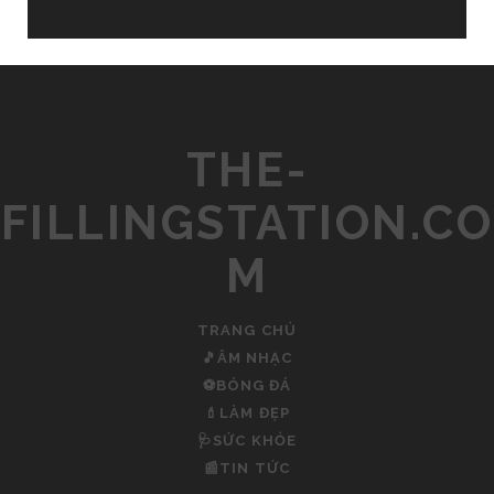
THE-
FILLINGSTATION.CO
M
TRANG CHỦ
🎵ÂM NHẠC
⚽BÓNG ĐÁ
💄LÀM ĐẸP
🩺SỨC KHỎE
📰TIN TỨC