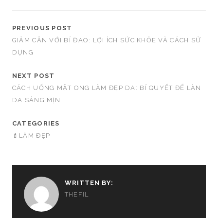
PREVIOUS POST
GIẢM CÂN VỚI BÍ ĐAO: LỢI ÍCH SỨC KHỎE VÀ CÁCH SỬ
DỤNG
NEXT POST
CÁCH UỐNG MẬT ONG LÀM ĐẸP DA: BÍ QUYẾT ĐỂ LÀN
DA SÁNG MỊN
CATEGORIES
💄LÀM ĐẸP
WRITTEN BY:
THEFIL