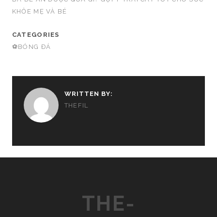
KHỎE MẸ VÀ BÉ
CATEGORIES
⚽BÓNG ĐÁ
WRITTEN BY:
THEFIL
THE-