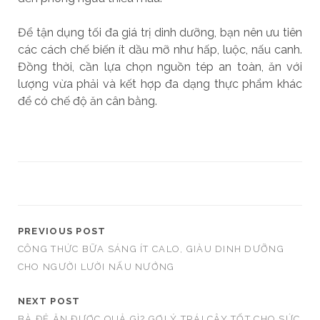
Để tận dụng tối đa giá trị dinh dưỡng, bạn nên ưu tiên
các cách chế biến ít dầu mỡ như hấp, luộc, nấu canh.
Đồng thời, cần lựa chọn nguồn tép an toàn, ăn với
lượng vừa phải và kết hợp đa dạng thực phẩm khác
để có chế độ ăn cân bằng.
PREVIOUS POST
CÔNG THỨC BỮA SÁNG ÍT CALO, GIÀU DINH DƯỠNG
CHO NGƯỜI LƯỜI NẤU NƯỚNG
NEXT POST
BÀ ĐẺ ĂN ĐƯỢC QUẢ GÌ? GỢI Ý TRÁI CÂY TỐT CHO SỨC