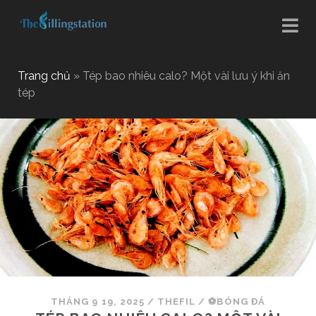
Trang chủ
»
Tép bao nhiêu calo? Một vài lưu ý khi ăn
tép
THÁNG 9 19, 2025
/
THEFIL
/
⚽BÓNG ĐÁ