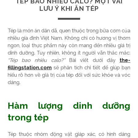
TÉP BAO NHIÊU CALO? MỘT VÀI
LƯU Ý KHI ĂN TÉP
Tép là món ăn dân dã, quen thuộc trong bữa cơm của
nhiều gia đình Việt Nam. Không chỉ có hương vị thơm
ngon, loại thực phẩm này còn mang đến nhiều giá trị
dinh dưỡng. Tuy nhiên, không ít người vẫn thắc mắc:
“Tép bao nhiêu calo?”
Bài viết dưới đây
the-
fillingstation.com
sẽ phân tích chi tiết để giúp bạn
hiểu rõ hơn về giá trị của tép đối với sức khỏe và vóc
dáng.
Hàm lượng dinh dưỡng
trong tép
Tép thuộc nhóm động vật giáp xác, có hình dáng