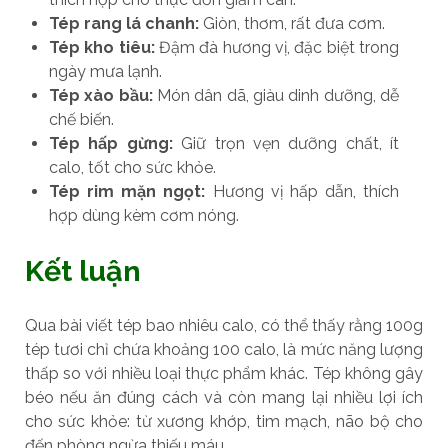
Tép rang lá chanh:
Giòn, thơm, rất đưa cơm.
Tép kho tiêu:
Đậm đà hương vị, đặc biệt trong
ngày mưa lạnh.
Tép xào bầu:
Món dân dã, giàu dinh dưỡng, dễ
chế biến.
Tép hấp gừng:
Giữ trọn vẹn dưỡng chất, ít
calo, tốt cho sức khỏe.
Tép rim mặn ngọt:
Hương vị hấp dẫn, thích
hợp dùng kèm cơm nóng.
Kết luận
Qua bài viết tép bao nhiêu calo, có thể thấy rằng 100g
tép tươi chỉ chứa khoảng 100 calo, là mức năng lượng
thấp so với nhiều loại thực phẩm khác. Tép không gây
béo nếu ăn đúng cách và còn mang lại nhiều lợi ích
cho sức khỏe: từ xương khớp, tim mạch, não bộ cho
đến phòng ngừa thiếu máu.