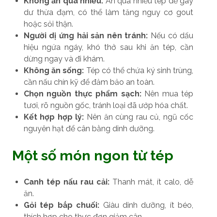
Không ăn quá nhiều:
Ăn quá nhiều tép dễ gây
dư thừa đạm, có thể làm tăng nguy cơ gout
hoặc sỏi thận.
Người dị ứng hải sản nên tránh:
Nếu có dấu
hiệu ngứa ngáy, khó thở sau khi ăn tép, cần
dừng ngay và đi khám.
Không ăn sống:
Tép có thể chứa ký sinh trùng,
cần nấu chín kỹ để đảm bảo an toàn.
Chọn nguồn thực phẩm sạch:
Nên mua tép
tươi, rõ nguồn gốc, tránh loại đã ướp hóa chất.
Kết hợp hợp lý:
Nên ăn cùng rau củ, ngũ cốc
nguyên hạt để cân bằng dinh dưỡng.
Một số món ngon từ tép
Canh tép nấu rau cải:
Thanh mát, ít calo, dễ
ăn.
Gỏi tép bắp chuối:
Giàu dinh dưỡng, ít béo,
thích hợp cho thực đơn giảm cân.