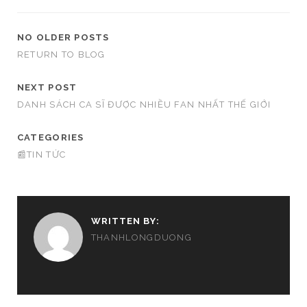
NO OLDER POSTS
RETURN TO BLOG
NEXT POST
DANH SÁCH CA SĨ ĐƯỢC NHIỀU FAN NHẤT THẾ GIỚI
CATEGORIES
📰TIN TỨC
WRITTEN BY:
THANHLONGDUONG