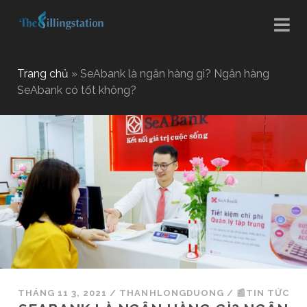
Trang chủ
»
SeAbank là ngân hàng gì? Ngân hàng
SeAbank có tốt không?
THÁNG 11 3, 2021
/
THANHLONGDUONG
/
📰TIN TỨC