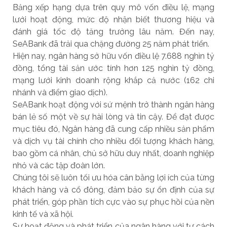
Bảng xếp hạng dựa trên quy mô vốn điều lệ, mạng
lưới hoạt động, mức độ nhận biết thương hiệu và
đánh giá tốc độ tăng trưởng lâu năm. Đến nay,
SeABank đã trải qua chặng đường 25 năm phát triển.
Hiện nay, ngân hàng sở hữu vốn điều lệ 7.688 nghìn tỷ
đồng, tổng tài sản ước tính hơn 125 nghìn tỷ đồng,
mạng lưới kinh doanh rộng khắp cả nước (162 chi
nhánh và điểm giao dịch).
SeABank hoạt động với sứ mệnh trở thành ngân hàng
bán lẻ số một về sự hài lòng và tin cậy. Để đạt được
mục tiêu đó, Ngân hàng đã cung cấp nhiều sản phẩm
và dịch vụ tài chính cho nhiều đối tượng khách hàng,
bao gồm cá nhân, chủ sở hữu duy nhất, doanh nghiệp
nhỏ và các tập đoàn lớn.
Chúng tôi sẽ luôn tối ưu hóa cân bằng lợi ích của từng
khách hàng và cổ đông, đảm bảo sự ổn định của sự
phát triển, góp phần tích cực vào sự phục hồi của nền
kinh tế và xã hội.
Sự hoạt động và phát triển của ngân hàng với tư cách