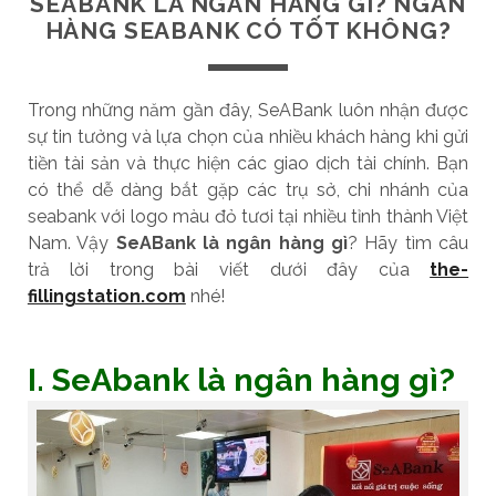
SEABANK LÀ NGÂN HÀNG GÌ? NGÂN
HÀNG SEABANK CÓ TỐT KHÔNG?
Trong những năm gần đây, SeABank luôn nhận được
sự tin tưởng và lựa chọn của nhiều khách hàng khi gửi
tiền tài sản và thực hiện các giao dịch tài chính. Bạn
có thể dễ dàng bắt gặp các trụ sở, chi nhánh của
seabank với logo màu đỏ tươi tại nhiều tỉnh thành Việt
Nam. Vậy
SeABank là ngân hàng gì
? Hãy tìm câu
trả lời trong bài viết dưới đây của
the-
fillingstation.com
nhé!
I. SeAbank là ngân hàng gì?