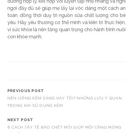
dưỡng hợp lý, kết hợp với luyện tập nhẹ nhàng và nghỉ
ngơi đầy đủ sẽ giúp mẹ lấy lại vóc dáng một cách an
toàn, đồng thời duy trì nguồn sữa chất lượng cho bé
yêu. Hãy yêu thương cơ thể mình và kiên trì thực hiện,
vì sức khỏe là nền tảng quan trọng cho hành trình nuôi
con khỏe mạnh.
PREVIOUS POST
NÊN UỐNG KẼM SÁNG HAY TỐI? NHỮNG LƯU Ý QUAN
TRỌNG KHI SỬ DỤNG KẼM
NEXT POST
8 CÁCH TẨY TẾ BÀO CHẾT MÔI GIÚP MÔI CĂNG MỌNG