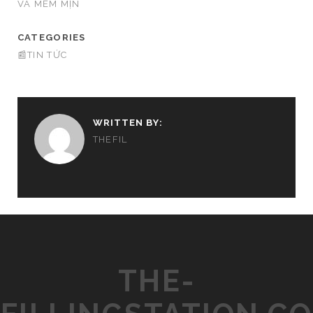
VÀ MỀM MỊN
CATEGORIES
📰TIN TỨC
WRITTEN BY:
THEFIL
THE-