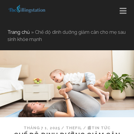
Trang chủ
»
Chế độ dinh dưỡng giảm cân cho mẹ sau
sinh khỏe mạnh
THÁNG 7 1, 2025
/
THEFIL
/
📰TIN TỨC