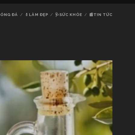
ÓNG ĐÁ
💄LÀM ĐẸP
🩺SỨC KHỎE
📰TIN TỨC