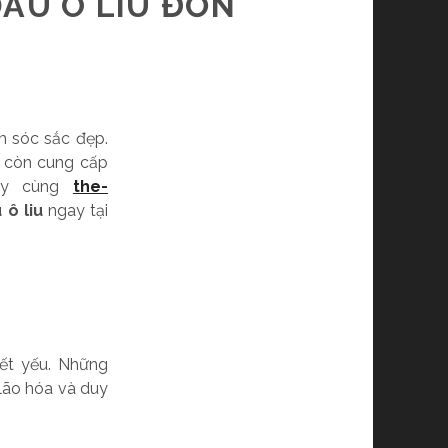
ẦU Ô LIU ĐƠN
m sóc sắc đẹp.
à còn cung cấp
hãy cùng
the-
ô liu
ngay tại
iết yếu. Những
lão hóa và duy