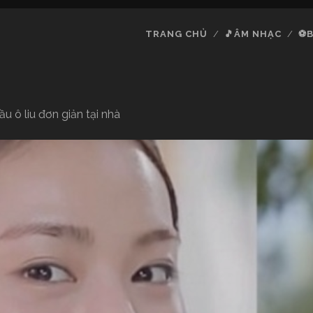
TRANG CHỦ
🎵ÂM NHẠC
⚽B
ô liu đơn giản tại nhà