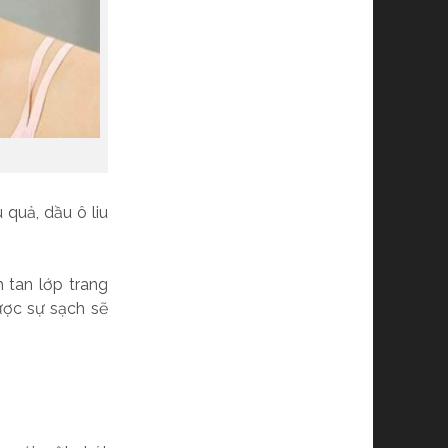
quả, dầu ô liu
 tan lớp trang
ược sự sạch sẽ