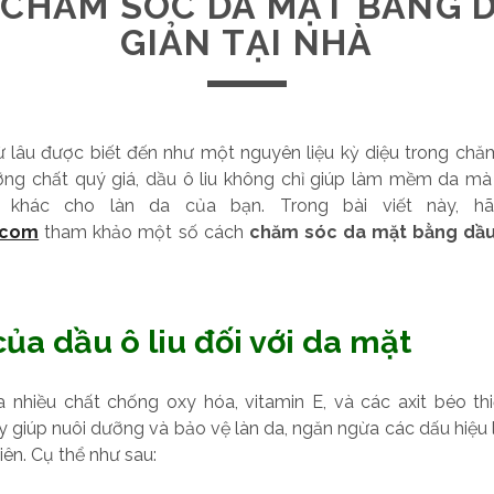
CHĂM SÓC DA MẶT BẰNG D
GIẢN TẠI NHÀ
từ lâu được biết đến như một nguyên liệu kỳ diệu trong chă
ng chất quý giá, dầu ô liu không chỉ giúp làm mềm da m
ch khác cho làn da của bạn. Trong bài viết này, 
n.com
tham khảo một số cách
chăm sóc da mặt bằng dầu 
của dầu ô liu đối với da mặt
a nhiều chất chống oxy hóa, vitamin E, và các axit béo th
y giúp nuôi dưỡng và bảo vệ làn da, ngăn ngừa các dấu hiệu 
iên. Cụ thể như sau: