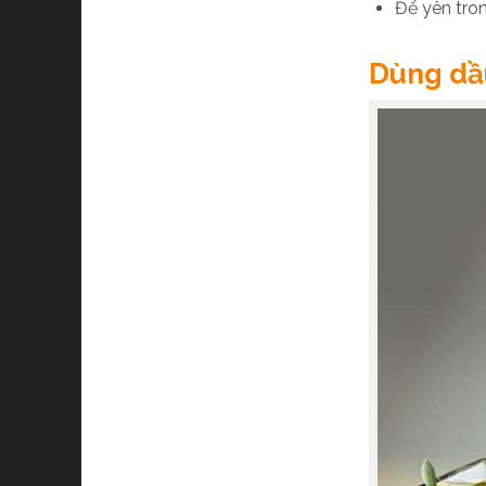
Để yên tro
Dùng dầu