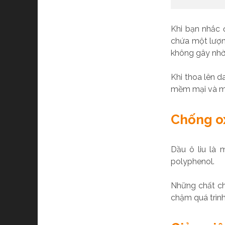
Khi bạn nhắc đ
chứa một lượng
không gây nhờn
Khi thoa lên d
mềm mại và m
Chống ox
Dầu ô liu là
polyphenol.
Những chất ch
chậm quá trình 