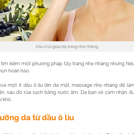
Dầu ô liu giúp tẩy trang nhẹ nhàng
tìm kiếm một phương pháp tẩy trang nhẹ nhàng nhưng hiệu 
chọn hoàn hảo.
hoa một ít dầu ô liu lên da mặt, massage nhẹ nhàng để làm
ẩn, sau đó rửa sạch bằng nước ấm. Da bạn sẽ cảm nhận đ
ị khô.
ưỡng da từ dầu ô liu