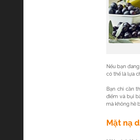
Nếu bạn đang 
có thể là lựa 
Bạn chỉ cần t
điểm và bụi b
mà không hề b
Mặt nạ d