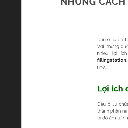
NHỮNG CÁCH 
Dầu ô liu đã 
Với những dưỡ
nhiều lợi í
fillingstatio
nhé.
Lợi ích 
Dầu ô liu chứ
thành phần nà
trì độ ẩm tự nh