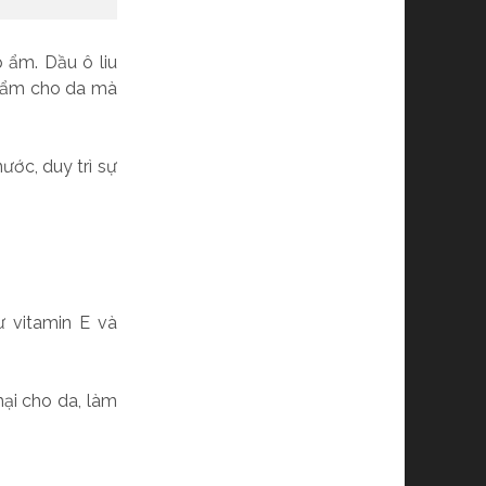
p ẩm. Dầu ô liu
iữ ẩm cho da mà
ước, duy trì sự
 vitamin E và
ại cho da, làm