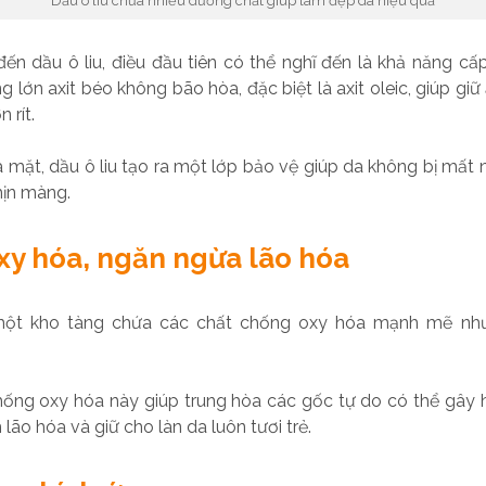
Dầu ô liu chứa nhiều dưỡng chất giúp làm đẹp da hiệu quả
ến dầu ô liu, điều đầu tiên có thể nghĩ đến là khả năng cấ
 lớn axit béo không bão hòa, đặc biệt là axit oleic, giúp g
 rít.
a mặt, dầu ô liu tạo ra một lớp bảo vệ giúp da không bị mất n
ịn màng.
y hóa, ngăn ngừa lão hóa
 một kho tàng chứa các chất chống oxy hóa mạnh mẽ như
ống oxy hóa này giúp trung hòa các gốc tự do có thể gây h
lão hóa và giữ cho làn da luôn tươi trẻ.