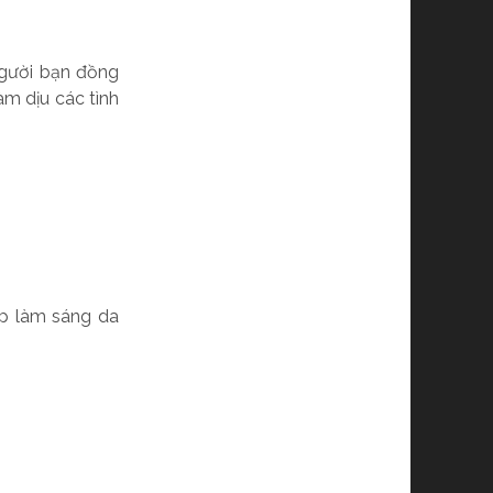
người bạn đồng
àm dịu các tình
p làm sáng da